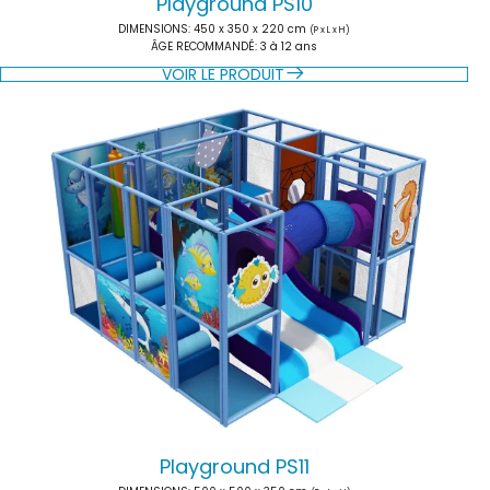
Playground PS10
DIMENSIONS
: 450 x 350 x 220 cm
(P x L x H)
ÂGE RECOMMANDÉ
: 3 à 12 ans
VOIR LE PRODUIT
Playground PS11