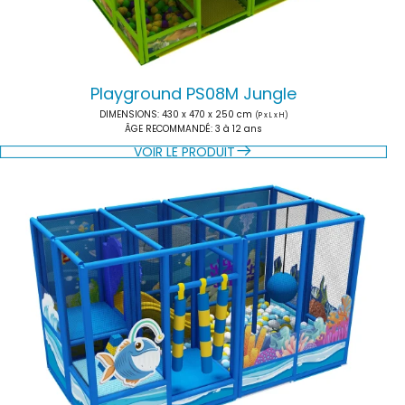
Playground PS08M Jungle
DIMENSIONS
: 430 x 470 x 250 cm
(P x L x H)
ÂGE RECOMMANDÉ
: 3 à 12 ans
VOIR LE PRODUIT