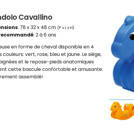
dolo Cavallino
nsions
: 78 x 32 x 48 cm
(P x L x H)
 recommandé
: 2 à 6 ans
use en forme de cheval disponible en 4
s couleurs: vert, rose, bleu et jaune. Le siège,
oignées et le repose-pieds anatomiques
ent cette bascule confortable et amusante.
èrement assemblé!