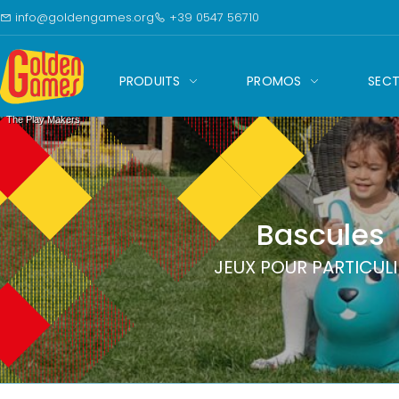
Skip to content
info@goldengames.org
+39 0547 56710
Outils
Golden Games
d'accessibilité
PRODUITS
PROMOS
SECT
The Play Makers
Bascules
JEUX POUR PARTICULI