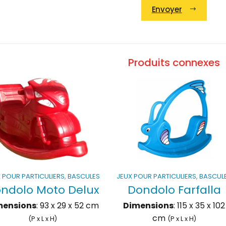
Envoyer
ative:
Produits connexes
 POUR PARTICULIERS
,
BASCULES
JEUX POUR PARTICULIERS
,
BASCUL
ndolo Moto Delux
Dondolo Farfalla
mensions
: 93 x 29 x 52 cm
Dimensions
: 115 x 35 x 102
cm
(P x L x H)
(P x L x H)