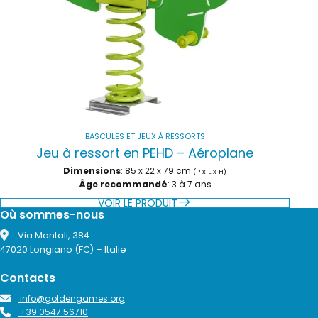
BASCULES ET JEUX À RESSORTS
Jeu à ressort en PEHD – Aéroplane
Dimensions
: 85 x 22 x 79 cm
(P x L x H)
Âge recommandé
: 3 à 7 ans
VOIR LE PRODUIT
Où sommes-nous
Via Montali, 384
47020 Longiano (FC) – Italie
Contacts
info@goldengames.org
+39 0547 56710