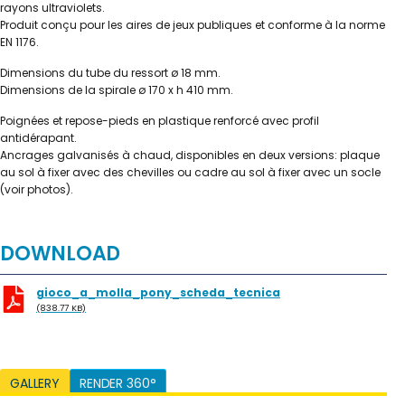
rayons ultraviolets.
Produit conçu pour les aires de jeux publiques et conforme à la norme
EN 1176.
Dimensions du tube du ressort ø 18 mm.
Dimensions de la spirale ø 170 x h 410 mm.
Poignées et repose-pieds en plastique renforcé avec profil
antidérapant.
Ancrages galvanisés à chaud, disponibles en deux versions: plaque
au sol à fixer avec des chevilles ou cadre au sol à fixer avec un socle
(voir photos).
DOWNLOAD
gioco_a_molla_pony_scheda_tecnica
(838.77 KB)
GALLERY
RENDER 360°