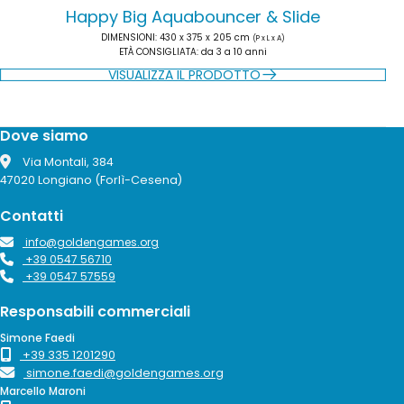
Happy Big Aquabouncer & Slide
DIMENSIONI
: 430 x 375 x 205 cm
(P x L x A)
ETÀ CONSIGLIATA
: da 3 a 10 anni
VISUALIZZA IL PRODOTTO
Dove siamo
Via Montali, 384
47020 Longiano (Forlì-Cesena)
Contatti
info@goldengames.org
+39 0547 56710
+39 0547 57559
Responsabili commerciali
Simone Faedi
+39 335 1201290
simone.faedi@goldengames.org
Marcello Maroni