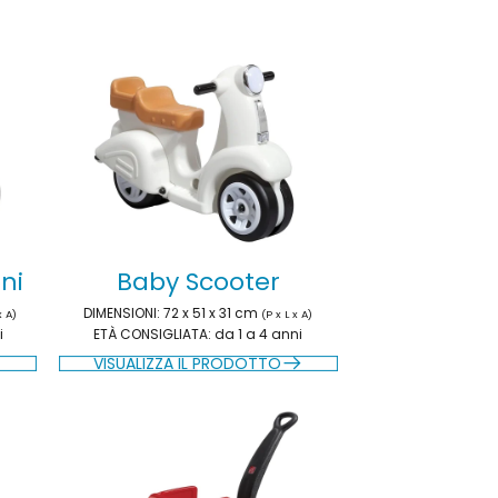
ni
Baby Scooter
DIMENSIONI
: 72 x 51 x 31 cm
x A)
(P x L x A)
i
ETÀ CONSIGLIATA
: da 1 a 4 anni
VISUALIZZA IL PRODOTTO