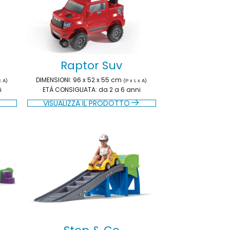
Raptor Suv
DIMENSIONI
: 96 x 52 x 55 cm
x A)
(P x L x A)
i
ETÀ CONSIGLIATA
: da 2 a 6 anni
VISUALIZZA IL PRODOTTO