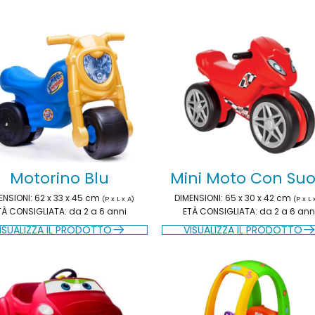
Motorino Blu
Mini Moto Con Suo
ENSIONI
: 62 x 33 x 45 cm
DIMENSIONI
: 65 x 30 x 42 cm
(P x L x A)
(P x L 
TÀ CONSIGLIATA
: da 2 a 6 anni
ETÀ CONSIGLIATA
: da 2 a 6 ann
ISUALIZZA IL PRODOTTO
VISUALIZZA IL PRODOTTO