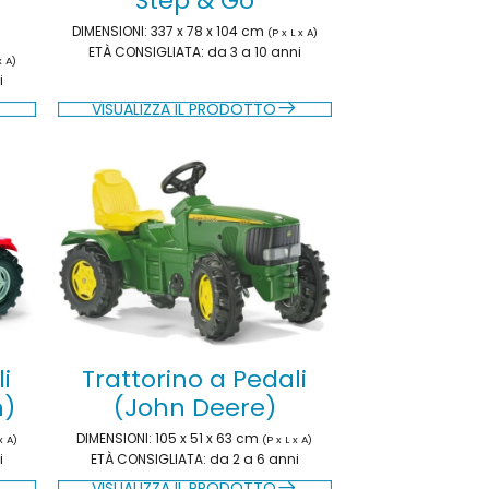
Step & Go
DIMENSIONI
: 337 x 78 x 104 cm
(P x L x A)
ETÀ CONSIGLIATA
: da 3 a 10 anni
x A)
i
VISUALIZZA IL PRODOTTO
i
Trattorino a Pedali
n)
(John Deere)
DIMENSIONI
: 105 x 51 x 63 cm
x A)
(P x L x A)
i
ETÀ CONSIGLIATA
: da 2 a 6 anni
VISUALIZZA IL PRODOTTO