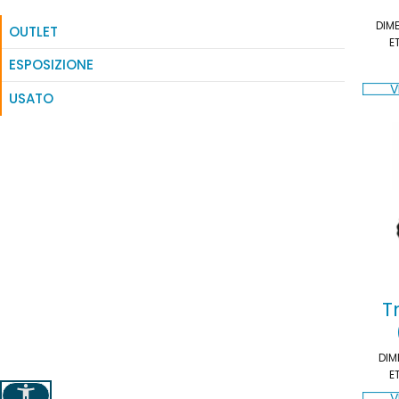
DIM
OUTLET
E
ESPOSIZIONE
V
USATO
T
DIM
E
V