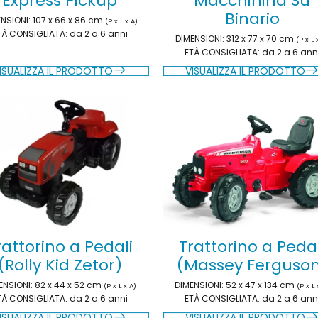
Express Pickup
Macchinina Su
Binario
ENSIONI
: 107 x 66 x 86 cm
(P x L x A)
TÀ CONSIGLIATA
: da 2 a 6 anni
DIMENSIONI
: 312 x 77 x 70 cm
(P x L 
ETÀ CONSIGLIATA
: da 2 a 6 ann
ISUALIZZA IL PRODOTTO
VISUALIZZA IL PRODOTTO
rattorino a Pedali
Trattorino a Pedal
(Rolly Kid Zetor)
(Massey Ferguso
ENSIONI
: 82 x 44 x 52 cm
DIMENSIONI
: 52 x 47 x 134 cm
(P x L x A)
(P x L 
TÀ CONSIGLIATA
: da 2 a 6 anni
ETÀ CONSIGLIATA
: da 2 a 6 ann
ISUALIZZA IL PRODOTTO
VISUALIZZA IL PRODOTTO