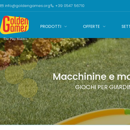
Vai al
info@goldengames.org
+39 0547 56710
contenuto
Golden Games
Vai alle
categorie di
PRODOTTI
OFFERTE
SET
prodotto
Strumenti di
The Play Makers
accessibilità
Macchinine e mo
GIOCHI PER GIARDI