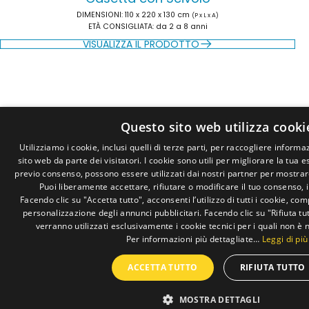
DIMENSIONI:
110 x 220 x 130 cm
(P x L x A)
ETÀ CONSIGLIATA:
da 2 a 8 anni
VISUALIZZA IL PRODOTTO
Questo sito web utilizza cooki
Utilizziamo i cookie, inclusi quelli di terze parti, per raccogliere informaz
sito web da parte dei visitatori. I cookie sono utili per migliorare la tua 
previo consenso, possono essere utilizzati dai nostri partner per mostrar
Puoi liberamente accettare, rifiutare o modificare il tuo consenso,
Facendo clic su "Accetta tutto", acconsenti l’utilizzo di tutti i cookie, comp
personalizzazione degli annunci pubblicitari. Facendo clic su "Rifiuta t
verranno utilizzati esclusivamente i cookie tecnici per i quali non è 
Per informazioni più dettagliate…
Leggi di più
ACCETTA TUTTO
RIFIUTA TUTTO
Town Slide
MOSTRA DETTAGLI
DIMENSIONI:
242 x 105 x 129 cm
(P x L x A)