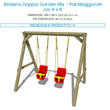
Altalena Doppia Garden Mix – Pali Maggiorati
cm 9 x 9
DIMENSIONI
: 240 x 193 x 220 cm
(P x L x A)
ETÀ CONSIGLIATA
: da 1 a 12 anni
VISUALIZZA IL PRODOTTO