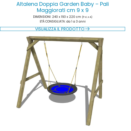
Altalena Doppia Garden Baby – Pali
Maggiorati cm 9 x 9
DIMENSIONI
: 240 x 193 x 220 cm
(P x L x A)
ETÀ CONSIGLIATA
: da 1 a 3 anni
VISUALIZZA IL PRODOTTO