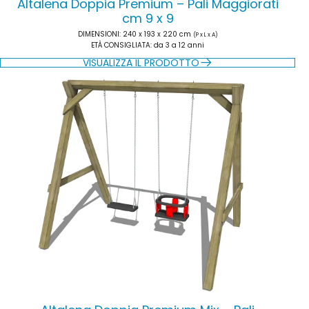
Altalena Doppia Premium – Pali Maggiorati
cm 9 x 9
DIMENSIONI
: 240 x 193 x 220 cm
(P x L x A)
ETÀ CONSIGLIATA
: da 3 a 12 anni
VISUALIZZA IL PRODOTTO