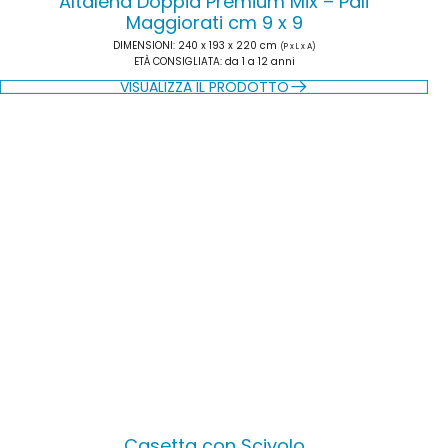
Altalena Doppia Premium Mix – Pali
Maggiorati cm 9 x 9
DIMENSIONI
: 240 x 193 x 220 cm
(P x L x A)
ETÀ CONSIGLIATA
: da 1 a 12 anni
VISUALIZZA IL PRODOTTO
Casetta con Scivolo