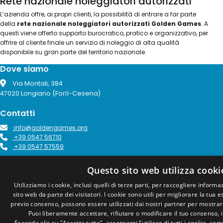
Rete nazionale noleggiatori autorizzati
L’azienda offre, ai propri clienti, la possibilità di entrare a far parte
della
rete nazionale noleggiatori autorizzati Golden Games
. A
questi viene offerto supporto burocratico, pratico e organizzativo, per
offrire al cliente finale un servizio di noleggio di alta qualità
disponibile su gran parte del territorio nazionale.
Dove siamo
Via Montali, 384
47020 Longiano (Forlì-Cesena)
Contatti
info@goldengames.org
+39 0547 56710
+39 0547 57559
Responsabili commerciali
Questo sito web utilizza cooki
Simone Faedi
Utilizziamo i cookie, inclusi quelli di terze parti, per raccogliere informaz
+39 335 1201290
sito web da parte dei visitatori. I cookie sono utili per migliorare la tua 
simone.faedi@goldengames.org
previo consenso, possono essere utilizzati dai nostri partner per mostrar
Marcello Maroni
Puoi liberamente accettare, rifiutare o modificare il tuo consenso,
+39 334 6664770
Facendo clic su "Accetta tutto", acconsenti l’utilizzo di tutti i cookie, comp