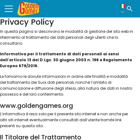
Vai al
Golden Games
contenuto
Apri il menu
Clicc
Strumenti di
Privacy Policy
accessibilità
In questa pagina si descrivono le modalità di gestione del sito web in
riferimento al trattamento dei dati personali degli utenti che lo
consultano.
Informativa per il trattamento di dati personali ai sensi
dell’articolo 13 del D.Lgs. 30 giugno 2003 n. 196 e Regolamento
Europeo 679/2016.
Le forniamo le dovute informazioni in ordine alle finalità e modalità
del trattamento dei Suoi dati personali, nonché l’ambito di
comunicazione e diffusione degli stessi, alla natura dei dati in nostro
possesso e del loro conferimento.
www.goldengames.org
L’informativa è resa solo per il presente sito internet e non anche per
altri siti internet eventualmente consultati dall’utente tramite link
presenti su questo sito.
Il Titolare del Trattamento