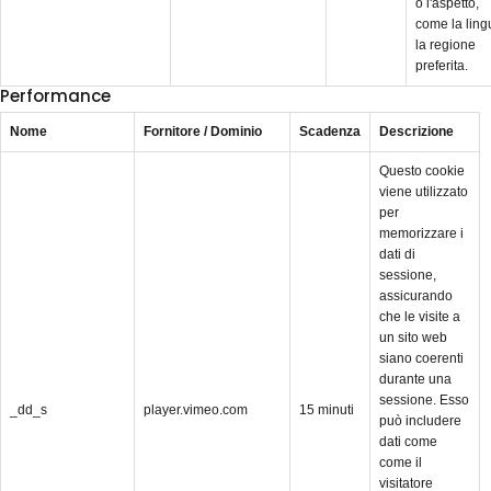
o l'aspetto,
come la ling
la regione
preferita.
Performance
Nome
Fornitore / Dominio
Scadenza
Descrizione
Questo cookie
viene utilizzato
per
memorizzare i
dati di
sessione,
assicurando
che le visite a
un sito web
siano coerenti
durante una
sessione. Esso
_dd_s
player.vimeo.com
15 minuti
può includere
dati come
come il
visitatore