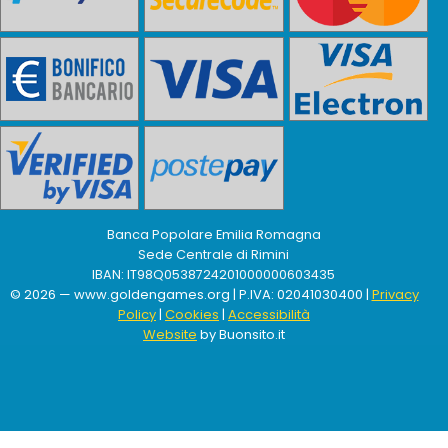
Banca Popolare Emilia Romagna
Sede Centrale di Rimini
IBAN: IT98Q0538724201000000603435
© 2026 — www.goldengames.org | P.IVA: 02041030400 |
Privacy
Policy
|
Cookies
|
Accessibilità
Website
by Buonsito.it