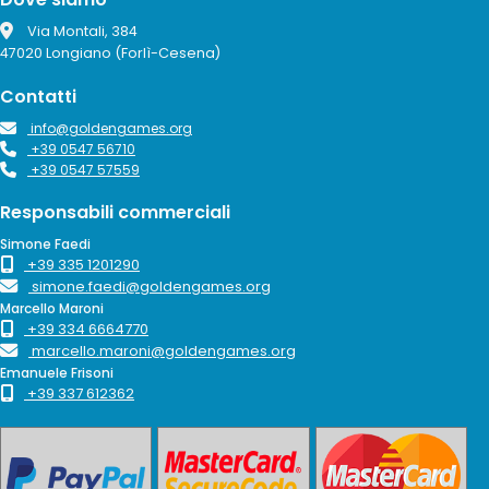
Via Montali, 384
47020 Longiano (Forlì-Cesena)
Contatti
info@goldengames.org
+39 0547 56710
+39 0547 57559
Responsabili commerciali
Simone Faedi
+39 335 1201290
simone.faedi@goldengames.org
Marcello Maroni
+39 334 6664770
marcello.maroni@goldengames.org
Emanuele Frisoni
+39 337 612362