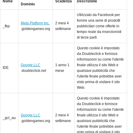
Nome
Scadenza
Descrizione
Dominio
Utilizzato da Facebook per
fornire una serie di prodotti
Meta Platform Inc.
2 mesi 4
_fbp
pubblicitari come offerte in
.goldengames.org
settimane
tempo reale da inserzionisti
di terze parti
Questo cookie è impostato
da Doubleclick e fornisce
informazioni su come l'utente
Google LLC
1 anno 1
finale utilizza il sito Web e
IDE
.doubleclick.net
mese
qualsiasi pubblicità che
l'utente finale potrebbe aver
visto prima di visitare il sito
Web.
Questo cookie è impostato
da Doubleclick e fornisce
informazioni su come l'utente
Google LLC
2 mesi 4
finale utilizza il sito Web e
_gcl_au
.goldengames.org
settimane
qualsiasi pubblicità che
l'utente finale potrebbe aver
visto prima di visitare il sito