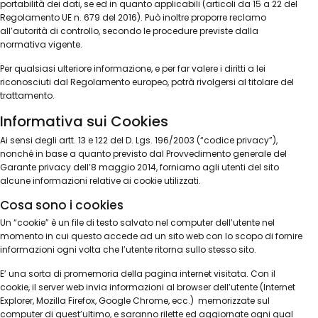
portabilità dei dati, se ed in quanto applicabili (articoli da 15 a 22 del
Regolamento UE n. 679 del 2016). Può inoltre proporre reclamo
all’autorità di controllo, secondo le procedure previste dalla
normativa vigente.
Per qualsiasi ulteriore informazione, e per far valere i diritti a lei
riconosciuti dal Regolamento europeo, potrà rivolgersi al titolare del
trattamento.
Informativa sui Cookies
Ai sensi degli artt. 13 e 122 del D. Lgs. 196/2003 (“codice privacy”),
nonché in base a quanto previsto dal Provvedimento generale del
Garante privacy dell’8 maggio 2014, forniamo agli utenti del sito
alcune informazioni relative ai cookie utilizzati.
Cosa sono i cookies
Un “cookie” è un file di testo salvato nel computer dell’utente nel
momento in cui questo accede ad un sito web con lo scopo di fornire
informazioni ogni volta che l’utente ritorna sullo stesso sito.
E’ una sorta di promemoria della pagina internet visitata. Con il
cookie, il server web invia informazioni al browser dell’utente (Internet
Explorer, Mozilla Firefox, Google Chrome, ecc.) memorizzate sul
computer di quest’ultimo, e saranno rilette ed aggiornate ogni qual