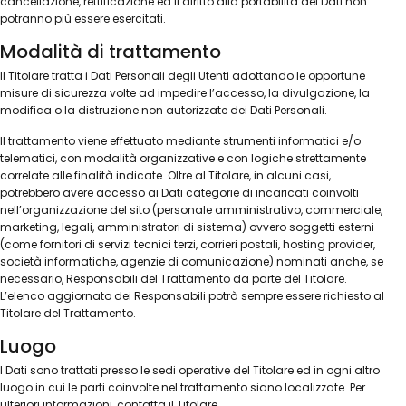
cancellazione, rettificazione ed il diritto alla portabilità dei Dati non
potranno più essere esercitati.
Modalità di trattamento
Il Titolare tratta i Dati Personali degli Utenti adottando le opportune
misure di sicurezza volte ad impedire l’accesso, la divulgazione, la
modifica o la distruzione non autorizzate dei Dati Personali.
Il trattamento viene effettuato mediante strumenti informatici e/o
telematici, con modalità organizzative e con logiche strettamente
correlate alle finalità indicate. Oltre al Titolare, in alcuni casi,
potrebbero avere accesso ai Dati categorie di incaricati coinvolti
nell’organizzazione del sito (personale amministrativo, commerciale,
marketing, legali, amministratori di sistema) ovvero soggetti esterni
(come fornitori di servizi tecnici terzi, corrieri postali, hosting provider,
società informatiche, agenzie di comunicazione) nominati anche, se
necessario, Responsabili del Trattamento da parte del Titolare.
L’elenco aggiornato dei Responsabili potrà sempre essere richiesto al
Titolare del Trattamento.
Luogo
I Dati sono trattati presso le sedi operative del Titolare ed in ogni altro
luogo in cui le parti coinvolte nel trattamento siano localizzate. Per
ulteriori informazioni, contatta il Titolare.