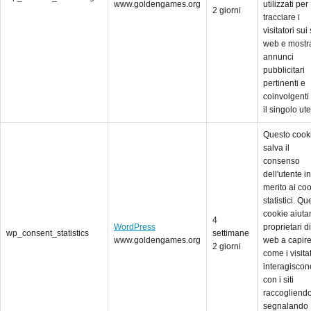
www.goldengames.org
utilizzati per
2 giorni
tracciare i
visitatori sui 
web e mostr
annunci
pubblicitari
pertinenti e
coinvolgenti
il singolo ut
Questo cook
salva il
consenso
dell'utente in
merito ai co
statistici. Qu
cookie aiuta
4
WordPress
proprietari di 
wp_consent_statistics
settimane
www.goldengames.org
web a capir
2 giorni
come i visita
interagiscon
con i siti
raccogliend
segnalando