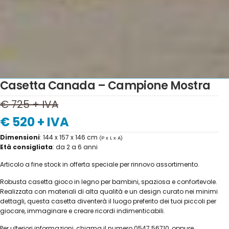
Casetta Canada – Campione Mostra
€ 725 + IVA
€ 520 + IVA
Dimensioni
: 144 x 157 x 146 cm
(P x L x A)
Età consigliata
: da 2 a 6 anni
Articolo a fine stock in offerta speciale per rinnovo assortimento.
Robusta casetta gioco in legno per bambini, spaziosa e confortevole.
Realizzata con materiali di alta qualità e un design curato nei minimi
dettagli, questa casetta diventerà il luogo preferito dei tuoi piccoli per
giocare, immaginare e creare ricordi indimenticabili.
Per ulteriori informazioni, chiama il numero 0547.56710, oppure