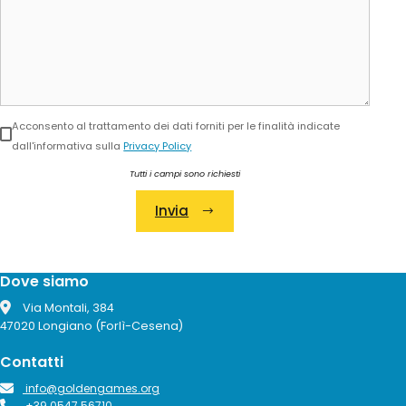
Acconsento al trattamento dei dati forniti per le finalità indicate
dall'informativa sulla
Privacy Policy
Tutti i campi sono richiesti
Invia
Alternative:
Dove siamo
Via Montali, 384
47020 Longiano (Forlì-Cesena)
Contatti
info@goldengames.org
+39 0547 56710