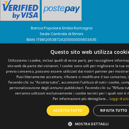
Banca Popolare Emilia Romagna
Sede Centrale di Rimini
IBAN: IT98Q0538724201000000603435
© 2026 — www.goldengames.org | P.IVA: 02041030400 |
Privacy
Questo sito web utilizza cooki
Policy
|
Cookies
|
Accessibilità
Website
by Buonsito.it
Utilizziamo i cookie, inclusi quelli di terze parti, per raccogliere informaz
sito web da parte dei visitatori. I cookie sono utili per migliorare la tua 
previo consenso, possono essere utilizzati dai nostri partner per mostrar
Puoi liberamente accettare, rifiutare o modificare il tuo consenso,
Facendo clic su "Accetta tutto", acconsenti l’utilizzo di tutti i cookie, comp
personalizzazione degli annunci pubblicitari. Facendo clic su "Rifiuta t
verranno utilizzati esclusivamente i cookie tecnici per i quali non è 
Per informazioni più dettagliate…
Leggi di più
ACCETTA TUTTO
RIFIUTA TUTTO
MOSTRA DETTAGLI