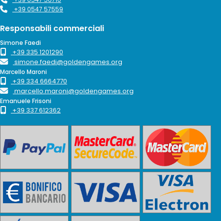
+39 0547 57559
Responsabili commerciali
Simone Faedi
+39 335 1201290
simone.faedi@goldengames.org
Marcello Maroni
+39 334 6664770
marcello.maroni@goldengames.org
Emanuele Frisoni
+39 337 612362