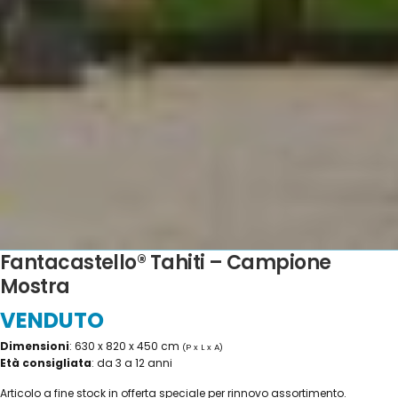
Fantacastello® Tahiti – Campione
Mostra
VENDUTO
Dimensioni
: 630 x 820 x 450 cm
(P x L x A)
Età consigliata
: da 3 a 12 anni
Articolo a fine stock in offerta speciale per rinnovo assortimento.