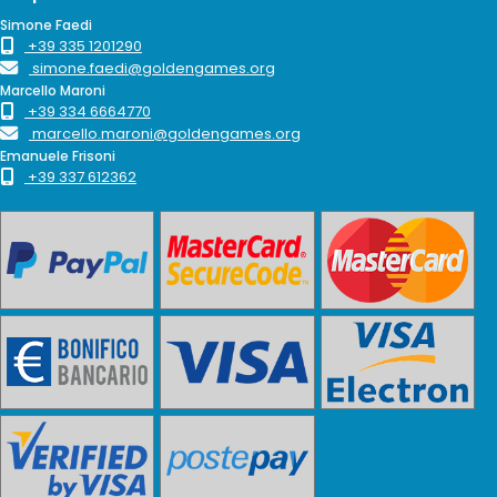
Simone Faedi
+39 335 1201290
simone.faedi@goldengames.org
Marcello Maroni
+39 334 6664770
marcello.maroni@goldengames.org
Emanuele Frisoni
+39 337 612362