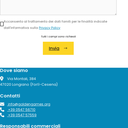
Acconsento al trattamento dei dati forniti per le finalità indicate
dall'informativa sulla
Privacy Policy
Tutti i campi sono richiesti
Invia
Alternative:
Dove siamo
Via Montali, 384
47020 Longiano (Forlì-Cesena)
Contatti
info@goldengames.org
+39 0547 56710
+39 0547 57559
Responsabili commerciali