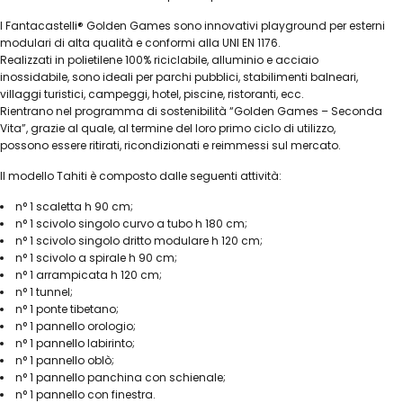
I Fantacastelli® Golden Games sono innovativi playground per esterni
modulari di alta qualità e conformi alla UNI EN 1176.
Realizzati in polietilene 100% riciclabile, alluminio e acciaio
inossidabile, sono ideali per parchi pubblici, stabilimenti balneari,
villaggi turistici, campeggi, hotel, piscine, ristoranti, ecc.
Rientrano nel programma di sostenibilità “Golden Games – Seconda
Vita”, grazie al quale, al termine del loro primo ciclo di utilizzo,
possono essere ritirati, ricondizionati e reimmessi sul mercato.
Il modello Tahiti è composto dalle seguenti attività:
n° 1 scaletta h 90 cm;
n° 1 scivolo singolo curvo a tubo h 180 cm;
n° 1 scivolo singolo dritto modulare h 120 cm;
n° 1 scivolo a spirale h 90 cm;
n° 1 arrampicata h 120 cm;
n° 1 tunnel;
n° 1 ponte tibetano;
n° 1 pannello orologio;
n° 1 pannello labirinto;
n° 1 pannello oblò;
n° 1 pannello panchina con schienale;
n° 1 pannello con finestra.