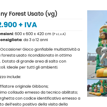
ny Forest Usato (vg)
2.900 + IVA
nsioni
: 600 x 600 x 420 cm
(P x L x A)
consigliata
: da 3 a 12 anni
Occasione! Gioco gonfiabile multiattività a
foresta usato ricondizionato in ottimo
. Dotato di grande area di salto con
oli. Ideale per tutti gli ambienti.
ezzo include:
€ 2.
ffiatore originale Gibbons;
imo collaudo emesso da tecnico abilitato;
rghetta con codice identificativo emesso a
to dell’esito positivo della visita della