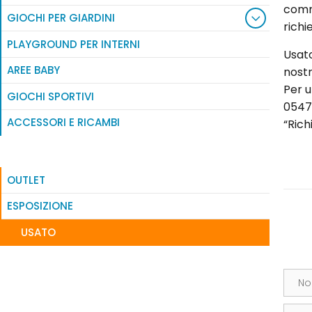
commi
GIOCHI PER GIARDINI
richi
PLAYGROUND PER INTERNI
Usat
AREE BABY
nostr
Per u
GIOCHI SPORTIVI
0547
ACCESSORI E RICAMBI
“Rich
OUTLET
ESPOSIZIONE
USATO
Nom
Email