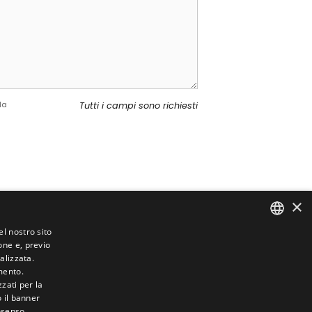
la
Tutti i campi sono richiesti
×
el nostro sito
one e, previo
ITALIAN
alizzata.
FRENCH
mento.
zzati per la
ENGLISH
o il banner
Banca Popolare Emilia Romagna
nsenso.