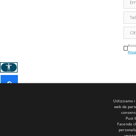
Telef
Città
Acco
Priva
Altern
Dove siamo
Via Montali, 384
Utilizziamo i
47020 Longiano (Forlì-Cesena)
web da parte
consenso
Puoi 
Contatti
Facendo cli
personaliz
info@goldengames.org
verran