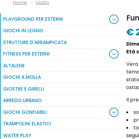
Naviga:
Home
Usato
Fun
PLAYGROUND PER ESTERNI
€ 
GIOCHI IN LEGNO
STRUTTURE D'ARRAMPICATA
Dime
Età 
FITNESS PER ESTERNI
Vera 
ALTALENE
tema 
GIOCHI A MOLLA
stato
ostac
GIOSTRE E GIRELLI
Il pr
ARREDO URBANO
so
GIOCHI GONFIABILI
pr
TRAMPOLINI ELASTICI
ta
segui
WATER PLAY