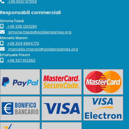
+39 0547 57559
Responsabili commerciali
Simone Faedi
+39 335 1201290
simone.faedi@goldengames.org
Marcello Maroni
+39 334 6664770
marcello.maroni@goldengames.org
Emanuele Frisoni
+39 337 612362