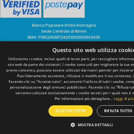
Banca Popolare Emilia Romagna
Sede Centrale di Rimini
IBAN: IT98Q0538724201000000603435
© 2026 — www.goldengames.org | P.IVA: 02041030400 |
Privacy
Policy
|
Cookies
|
Accessibilità
Questo sito web utilizza cooki
Website
by Buonsito.it
Utilizziamo i cookie, inclusi quelli di terze parti, per raccogliere informaz
sito web da parte dei visitatori. I cookie sono utili per migliorare la tua 
previo consenso, possono essere utilizzati dai nostri partner per mostrar
Puoi liberamente accettare, rifiutare o modificare il tuo consenso,
Facendo clic su "Accetta tutto", acconsenti l’utilizzo di tutti i cookie, comp
personalizzazione degli annunci pubblicitari. Facendo clic su "Rifiuta t
verranno utilizzati esclusivamente i cookie tecnici per i quali non è 
Per informazioni più dettagliate…
Leggi di più
ACCETTA TUTTO
RIFIUTA TUTTO
MOSTRA DETTAGLI