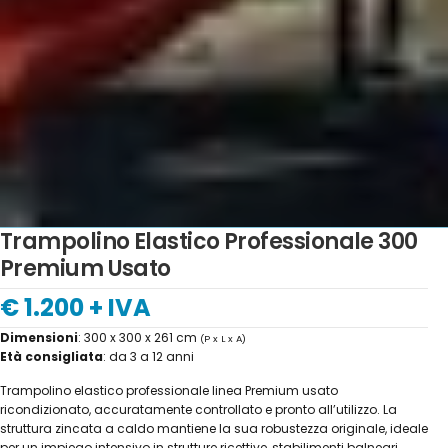
Trampolino Elastico Professionale 300
Premium Usato
€ 1.200 + IVA
Dimensioni
: 300 x 300 x 261 cm
(P x L x A)
Età consigliata
: da 3 a 12 anni
Trampolino elastico professionale linea Premium usato
ricondizionato, accuratamente controllato e pronto all’utilizzo. La
struttura zincata a caldo mantiene la sua robustezza originale, ideale
per un impiego intensivo in strutture ricettive, stabilimenti balneari,