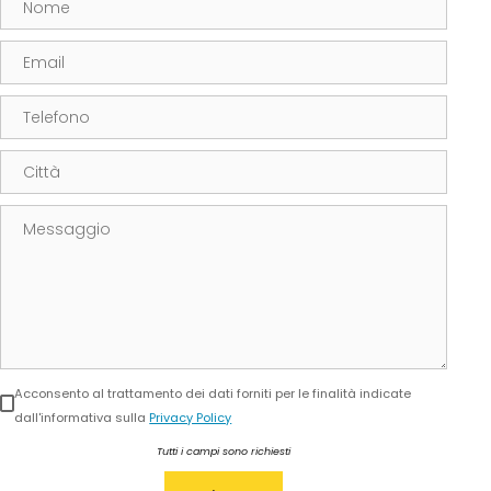
Email
Telefono
Città
Messaggio
Acconsento al trattamento dei dati forniti per le finalità indicate
dall'informativa sulla
Privacy Policy
Tutti i campi sono richiesti