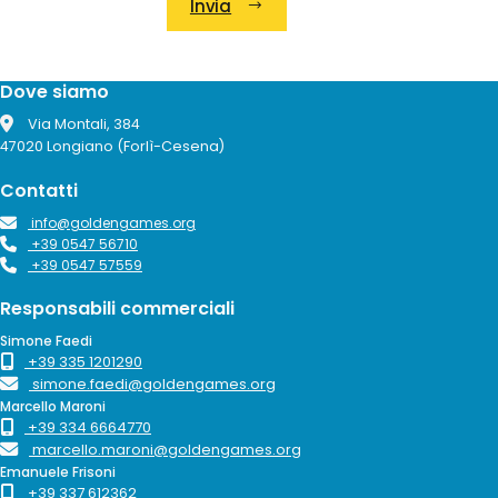
Invia
Alternative:
Dove siamo
Via Montali, 384
47020 Longiano (Forlì-Cesena)
Contatti
info@goldengames.org
+39 0547 56710
+39 0547 57559
Responsabili commerciali
Simone Faedi
+39 335 1201290
simone.faedi@goldengames.org
Marcello Maroni
+39 334 6664770
marcello.maroni@goldengames.org
Emanuele Frisoni
+39 337 612362