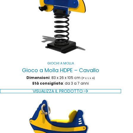
GIOCHI A MOLLA
Gioco a Molla HDPE – Cavallo
Dimensioni
: 83 x 26 x 105 cm
(P x L x A)
Età consigliata
: da 3 a 7 anni
VISUALIZZA IL PRODOTTO