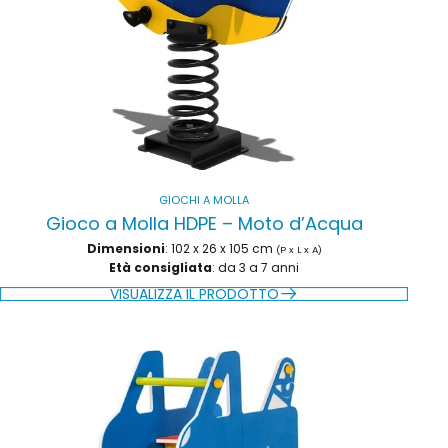
GIOCHI A MOLLA
Gioco a Molla HDPE – Moto d’Acqua
Dimensioni
: 102 x 26 x 105 cm
(P x L x A)
Età consigliata
: da 3 a 7 anni
VISUALIZZA IL PRODOTTO