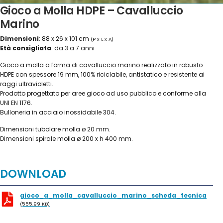
Gioco a Molla HDPE – Cavalluccio
Marino
Dimensioni
: 88 x 26 x 101 cm
(P x L x A)
Età consigliata
: da 3 a 7 anni
Gioco a molla a forma di cavalluccio marino realizzato in robusto
HDPE con spessore 19 mm, 100% riciclabile, antistatico e resistente ai
raggi ultravioletti.
Prodotto progettato per aree gioco ad uso pubblico e conforme alla
UNI EN 1176.
Bulloneria in acciaio inossidabile 304.
Dimensioni tubolare molla ø 20 mm.
Dimensioni spirale molla ø 200 x h 400 mm.
DOWNLOAD
gioco_a_molla_cavalluccio_marino_scheda_tecnica
(555.99 KB)