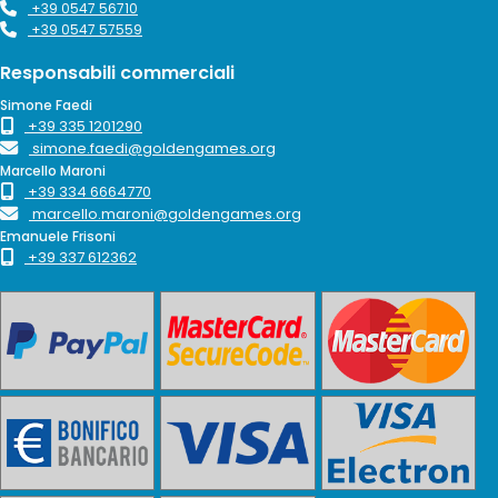
+39 0547 56710
+39 0547 57559
Responsabili commerciali
Simone Faedi
+39 335 1201290
simone.faedi@goldengames.org
Marcello Maroni
+39 334 6664770
marcello.maroni@goldengames.org
Emanuele Frisoni
+39 337 612362