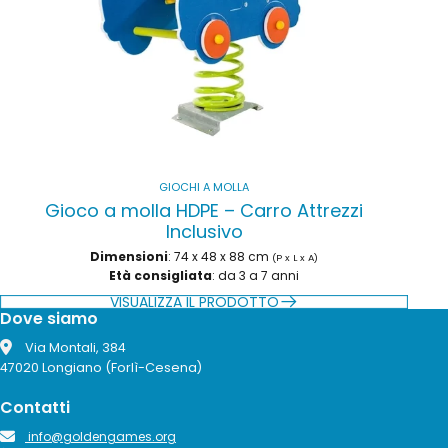
GIOCHI A MOLLA
Gioco a molla HDPE – Carro Attrezzi
Inclusivo
Dimensioni
: 74 x 48 x 88 cm
(P x L x A)
Età consigliata
: da 3 a 7 anni
VISUALIZZA IL PRODOTTO
Dove siamo
Via Montali, 384
47020 Longiano (Forlì-Cesena)
Contatti
info@goldengames.org