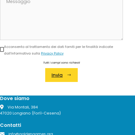
Acconsento al trattamento dei dati forniti per le finalità indicate
dall'informativa sulla
Privacy Policy
Tutti i campi sono richiesti
Invia
Alternative:
Dove siamo
Via Montali, 384
47020 Longiano (Forlì-Cesena)
Contatti
info@goldengames.org