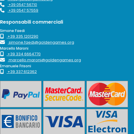
+39 0547 56710
+39 0547 57559
Responsabili commerciali
Simone Faedi
+39 335 1201290
simone.faedi@goldengames.org
Marcello Maroni
+39 334 6664770
marcello.maroni@goldengames.org
Emanuele Frisoni
+39 337 612362