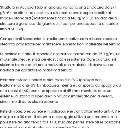
Struttura in Acciaio: I tubi in acciaio vantano una zincatura da 271
g/m², che offre una resistenza alla corrosione doppia rispetto ai
modelli standard (solitamente zincati a 140 g/m²). La solidità della
struttura è garantita da giunti certificati per una capacità di carico
fino a 500 kg.
Componenti Meccanici: Le molle sono realizzate in robusto acciaio
stearato, progettate per mantenere le prestazioni inalterate nel tempo.
Superficie di Salto: Il tappeto è costruito in Permatron da 250 g/m², un
materiale d’eccellenza per elasticità e resistenza. Ogni cucitura e il
sistema ferma-anelli sono realizzati con materiali di derivazione
nautica per garantire la massima tenuta.
Protezione Molle: Il bordo di sicurezza è in PVC ignifugo con
trattamento anti-UV. L’imbottitura interna è composta da spugna ad
alta densità (40) con uno spessore di 45 mm, mentre le cuciture
esterne utilizzano lo speciale filo nautico impiegato per la veleria,
sinonimo di durevolezza estrema.
Rete di Protezione: La rete è in polipropilene con trattamento anti-UV e
maglia da 30 mm. Il sistema di fissaggio utilizza un cordoncino in
poliestere ad alta tenacità (H.T.), studiato per resistere all’esposizione
prolungata ai raggi solari senza perdere flessibilità.